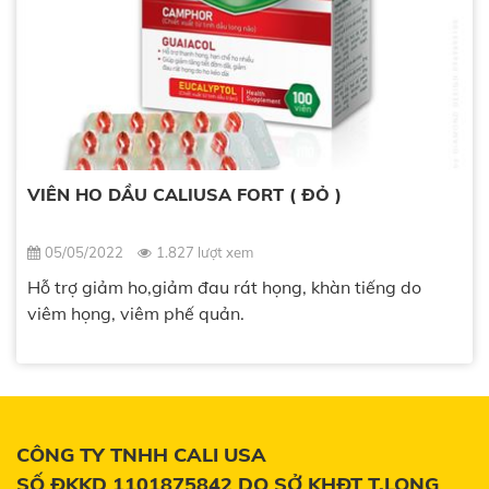
VIÊN HO DẦU CALIUSA FORT ( ĐỎ )
05/05/2022
1.827 lượt xem
Hỗ trợ giảm ho,giảm đau rát họng, khàn tiếng do
viêm họng, viêm phế quản.
CÔNG TY TNHH CALI USA
SỐ ĐKKD 1101875842 DO SỞ KHĐT T.LONG