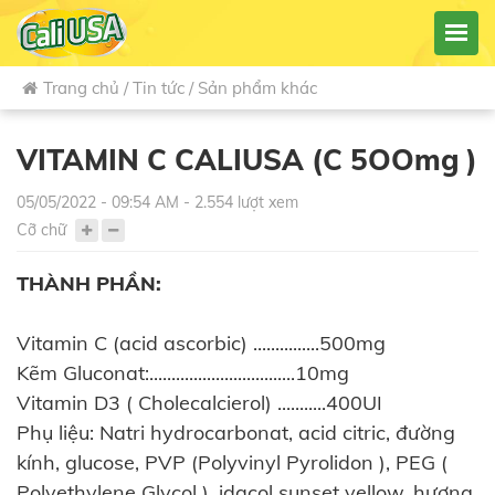
Trang chủ
/
Tin tức
/
Sản phẩm khác
VITAMIN C CALIUSA (C 5OOmg )
05/05/2022 - 09:54 AM - 2.554 lượt xem
Cỡ chữ
THÀNH PHẦN:
Vitamin C (acid ascorbic) ...............500mg
Kẽm Gluconat:.................................10mg
Vitamin D3 ( Cholecalcierol) ...........400UI
Phụ liệu: Natri hydrocarbonat, acid citric, đường
kính, glucose, PVP (Polyvinyl Pyrolidon ), PEG (
Polyethylene Glycol ), idacol sunset yellow, hương