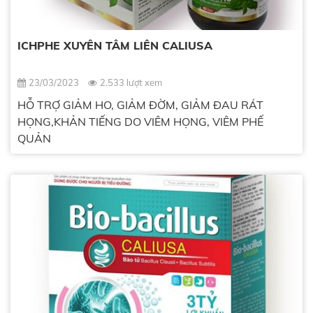
ICHPHE XUYÊN TÂM LIÊN CALIUSA
23/03/2023
2.533 lượt xem
HỖ TRỢ GIẢM HO, GIẢM ĐỜM, GIẢM ĐAU RÁT
HỌNG,KHẢN TIẾNG DO VIÊM HỌNG, VIÊM PHẾ
QUẢN