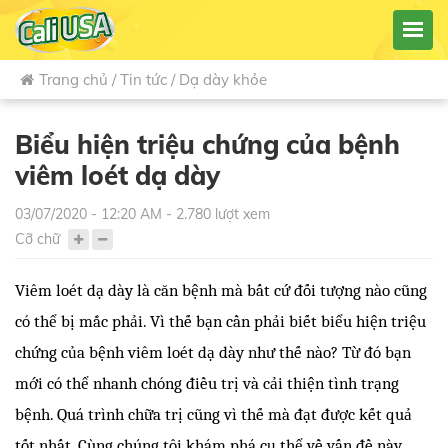
Trang chủ
/
Tin tức
/
Dạ dày khỏe
Biểu hiện triệu chứng của bệnh
viêm loét dạ dày
03/07/2020 - 12:20 AM - 2.780 lượt xem
Cỡ chữ
Viêm loét dạ dày là căn bệnh mà bất cứ đối tượng nào cũng 
có thể bị mắc phải. Vì thế bạn cần phải biết biểu hiện
 triệu 
chứng của bệnh viêm loét dạ dày 
như thế nào? Từ đó bạn 
mới có thể nhanh chóng điều trị và cải thiện tình trạng 
bệnh. Quá trình chữa trị cũng vì thế mà đạt được kết quả 
tốt nhất. Cùng chúng tôi khám phá cụ thể về vấn đề này 