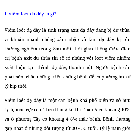
1. Viêm loét dạ dày là gì? 
Viêm loét dạ dày là tình trạng axit dạ dày đang bị dư thừa, 
vi khuẩn nhanh chóng xâm nhập và làm dạ dày bị tổn 
thương nghiêm trọng. Sau một thời gian không được điều 
trị bệnh axit dư thừa thì sẽ có những vết loét viêm nhiễm 
xuất hiện tại  thành dạ dày, thành ruột. Người bệnh cần 
phải nắm chắc những triệu chứng bệnh để có phương án xử 
lý kịp thời. 
Viêm loét dạ dày là một căn bệnh khá phổ biến và sở hữu 
tỷ lệ mắc cực cao. Theo thống kê thì Châu Á có khoảng 10% 
và ở phương Tây có khoảng 4-6% mắc bệnh. Bệnh thường 
gặp nhất ở những đối tượng từ 30 - 50 tuổi. Tỷ lệ nam giới 